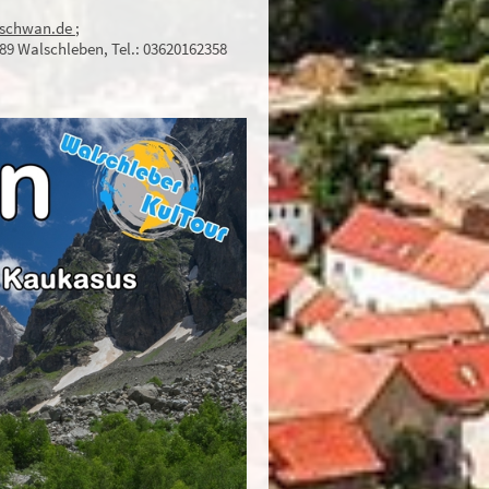
-schwan.de
;
189 Walschleben, Tel.: 03620162358