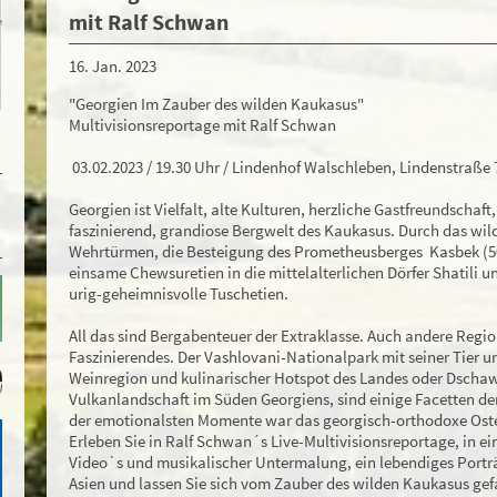
mit Ralf Schwan
16. Jan. 2023
"Georgien Im Zauber des wilden Kaukasus"
Multivisionsreportage mit Ralf Schwan
03.02.2023 / 19.30 Uhr / Lindenhof Walschleben, Lindenstraße
Georgien ist Vielfalt, alte Kulturen, herzliche Gastfreundschaf
faszinierend, grandiose Bergwelt des Kaukasus. Durch das wild
Wehrtürmen, die Besteigung des Prometheusberges Kasbek (5
einsame Chewsuretien in die mittelalterlichen Dörfer Shatili u
urig-geheimnisvolle Tuschetien.
All das sind Bergabenteuer der Extraklasse. Auch andere Regio
Faszinierendes. Der Vashlovani-Nationalpark mit seiner Tier 
Weinregion und kulinarischer Hotspot des Landes oder Dscha
Vulkanlandschaft im Süden Georgiens, sind einige Facetten der
der emotionalsten Momente war das georgisch-orthodoxe Oster
Erleben Sie in Ralf Schwan´s Live-Multivisionsreportage, in e
Video`s und musikalischer Untermalung, ein lebendiges Portr
Asien und lassen Sie sich vom Zauber des wilden Kaukasus g