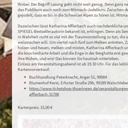
Wobei: Der Begriff Lesung geht nicht weit genug. Denn ganz n
das Publikum auch noch zum Mitmach-Jodelkurs. Zwischen d
gejodelt, dass es bis in die Schweizer Alpen zu hören ist. Mit
Dazwischen lässt Katharina Afflerbach auch nachdenkliche und 
SPIEGEL-Bestsellerautorin bekannt ist, erklingen. Denn als Senn
in Wahrheit nicht so viel mit der Traumvorstellung zu tun, die 
weismachen will. Um viertel nach fünf zum Melken antreten, 
holzen und heuen, melken und misten, Katharina Afflerbach u
die knochenharte Arbeit und die Enge in der Berghütte erst ge
ihre Mühen, und wie! Das können Sie hautnah miterleben.
Einlass am Veranstaltungsabend ist ab 19.30 Uhr. Für das leibl
Kartenvorverkauf:
Buchhandlung Peterknecht, Anger 51, 99084
Blumenhof Kerst, Erfurter Straße 29b, 99189 Walschlebe
https://www.ticketshop-thueringen.de/veranstaltungen
afflerbach-31708
Kartenpreis: 15,00 €