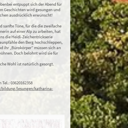
ebenbei entpuppt sich der Abend für
en Geschichten wird gesungen und
machen ausdrücklich erwünscht!
sanfte Töne, für die die zweifache
erin auf einer Alp zu arbeiten, hat
uns die Heidi-Zeichentrickserie
Zaunpfähle den Berg hochschleppen,
nd ihr „Bürokörper“ müssen sich an
wöhnen. Doch belohnt wird sie für
iche Wohl ist natürlich gesorgt.
n Tel.: 03620162358
/bildung/lesungen/katharina-