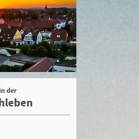
in der
hleben