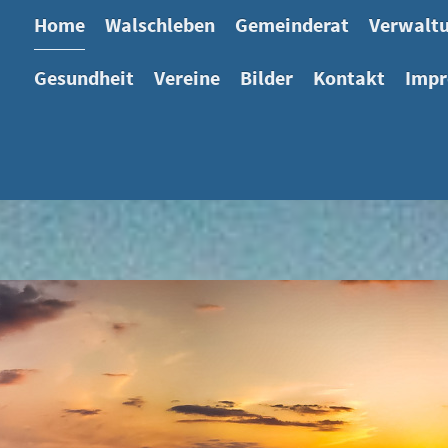
Home
Walschleben
Gemeinderat
Verwalt
Gesundheit
Vereine
Bilder
Kontakt
Imp