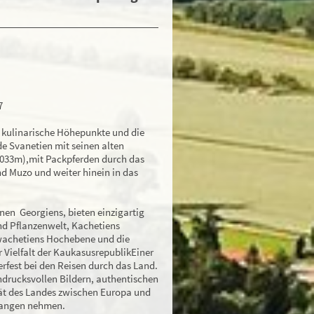
 7
t, kulinarische Höhepunkte und die
e Svanetien mit seinen alten
033m),mit Packpferden durch das
nd Muzo und weiter hinein in das
nen Georgiens, bieten einzigartig
und Pflanzenwelt, Kachetiens
wachetiens Hochebene und die
 Vielfalt der KaukasusrepublikEiner
fest bei den Reisen durch das Land.
indrucksvollen Bildern, authentischen
ät des Landes zwischen Europa und
efangen nehmen.